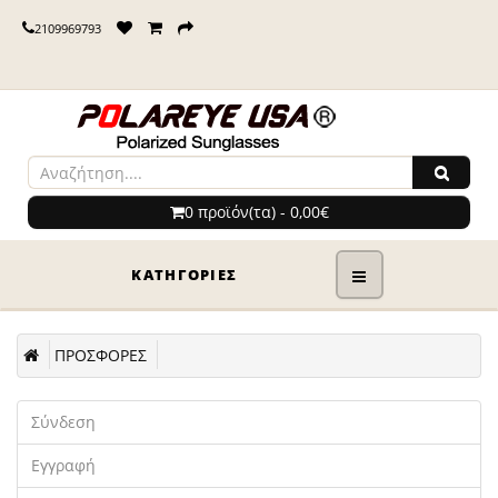
2109969793
0 προϊόν(τα) - 0,00€
ΚΑΤΗΓΟΡΊΕΣ
ΠΡΟΣΦΟΡΕΣ
Σύνδεση
Εγγραφή