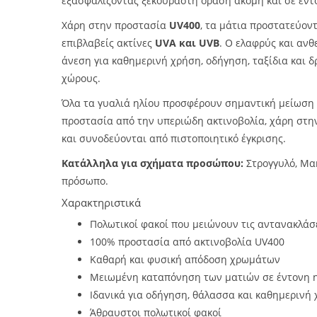
εξασφαλίζοντας ξεκούραστη όραση ακόμη και σε έντ
Χάρη στην προστασία
UV400
, τα μάτια προστατεύον
επιβλαβείς ακτίνες
UVA και UVB
. Ο ελαφρύς και ανθ
άνεση για καθημερινή χρήση, οδήγηση, ταξίδια και 
χώρους.
Όλα τα γυαλιά ηλίου προσφέρουν σημαντική μείωση
προστασία από την υπεριώδη ακτινοβολία, χάρη στ
και συνοδεύονται από πιστοποιητικό έγκρισης.
Κατάλληλα για σχήματα προσώπου:
Στρογγυλό, Μα
πρόσωπο.
Χαρακτηριστικά
Πολωτικοί φακοί που μειώνουν τις αντανακλάσει
100% προστασία από ακτινοβολία UV400
Καθαρή και φυσική απόδοση χρωμάτων
Μειωμένη καταπόνηση των ματιών σε έντονη 
Ιδανικά για οδήγηση, θάλασσα και καθημερινή
Άθραυστοι πολωτικοί φακοί