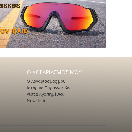
Ο ΛΟΓΑΡΙΑΣΜΌΣ ΜΟΥ
Ο Λογαριασμός μου
Ιστορικό Παραγγελιών
Λίστα Αγαπημένων
Newsletter