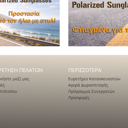
ΡΈΤΗΣΗ ΠΕΛΑΤΏΝ
ΠΕΡΙΣΣΌΤΕΡΑ
νήστε μαζί μας
Ευρετήριο Κατασκευαστών
φές
Αγορά Δωροεπιταγής
στότοπου
Πρόγραμμα Συνεργατών
Προσφορές