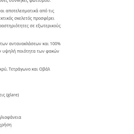
ονες συνθήκες φωτισμού.
ται αποτελεσματικά από τις
εκτικός σκελετός προσφέρει
δραστηριότητες σε εξωτερικούς
 των αντανακλάσεων και 100%
ην υψηλή ποιότητα των φακών
κρύ, Τετράγωνο και Οβάλ
ς (glare)
ηλιοφάνεια
 χρήση