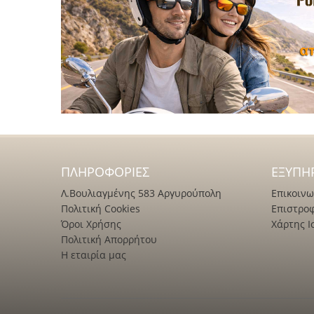
ΠΛΗΡΟΦΟΡΊΕΣ
ΕΞΥΠΗ
Λ.Βουλιαγμένης 583 Αργυρούπολη
Επικοινω
Πολιτική Cookies
Επιστρο
Όροι Χρήσης
Χάρτης Ι
Πολιτική Απορρήτου
Η εταιρία μας