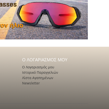
Ο ΛΟΓΑΡΙΑΣΜΌΣ ΜΟΥ
Ο Λογαριασμός μου
Ιστορικό Παραγγελιών
Λίστα Αγαπημένων
Newsletter