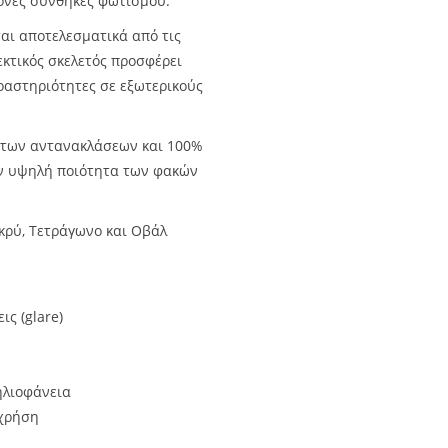
ονες συνθήκες φωτισμού.
ται αποτελεσματικά από τις
εκτικός σκελετός προσφέρει
δραστηριότητες σε εξωτερικούς
 των αντανακλάσεων και 100%
ην υψηλή ποιότητα των φακών
κρύ, Τετράγωνο και Οβάλ
ς (glare)
ηλιοφάνεια
 χρήση