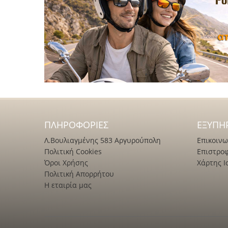
ΠΛΗΡΟΦΟΡΊΕΣ
ΕΞΥΠΗ
Λ.Βουλιαγμένης 583 Αργυρούπολη
Επικοινω
Πολιτική Cookies
Επιστρο
Όροι Χρήσης
Χάρτης Ι
Πολιτική Απορρήτου
Η εταιρία μας