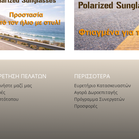
ΡΈΤΗΣΗ ΠΕΛΑΤΏΝ
ΠΕΡΙΣΣΌΤΕΡΑ
νήστε μαζί μας
Ευρετήριο Κατασκευαστών
φές
Αγορά Δωροεπιταγής
στότοπου
Πρόγραμμα Συνεργατών
Προσφορές