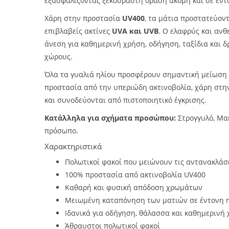
εξασφαλίζοντας ξεκούραστη όραση ακόμη και σε έντ
Χάρη στην προστασία
UV400
, τα μάτια προστατεύον
επιβλαβείς ακτίνες
UVA και UVB
. Ο ελαφρύς και ανθ
άνεση για καθημερινή χρήση, οδήγηση, ταξίδια και 
χώρους.
Όλα τα γυαλιά ηλίου προσφέρουν σημαντική μείωση
προστασία από την υπεριώδη ακτινοβολία, χάρη στ
και συνοδεύονται από πιστοποιητικό έγκρισης.
Κατάλληλα για σχήματα προσώπου:
Στρογγυλό, Μα
πρόσωπο.
Χαρακτηριστικά
Πολωτικοί φακοί που μειώνουν τις αντανακλάσει
100% προστασία από ακτινοβολία UV400
Καθαρή και φυσική απόδοση χρωμάτων
Μειωμένη καταπόνηση των ματιών σε έντονη 
Ιδανικά για οδήγηση, θάλασσα και καθημερινή
Άθραυστοι πολωτικοί φακοί