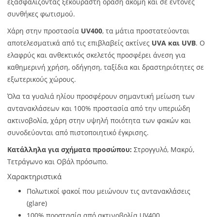
εξασφαλίζοντας ξεκούραστη όραση ακόμη και σε έντονες
συνθήκες φωτισμού.
Χάρη στην προστασία
UV400
, τα μάτια προστατεύονται
αποτελεσματικά από τις επιβλαβείς ακτίνες
UVA και UVB
. Ο
ελαφρύς και ανθεκτικός σκελετός προσφέρει άνεση για
καθημερινή χρήση, οδήγηση, ταξίδια και δραστηριότητες σε
εξωτερικούς χώρους.
Όλα τα γυαλιά ηλίου προσφέρουν σημαντική μείωση των
αντανακλάσεων και 100% προστασία από την υπεριώδη
ακτινοβολία, χάρη στην υψηλή ποιότητα των φακών και
συνοδεύονται από πιστοποιητικό έγκρισης.
Κατάλληλα για σχήματα προσώπου:
Στρογγυλό, Μακρύ,
Τετράγωνο και Οβάλ πρόσωπο.
Χαρακτηριστικά
Πολωτικοί φακοί που μειώνουν τις αντανακλάσεις
(glare)
100% προστασία από ακτινοβολία UV400