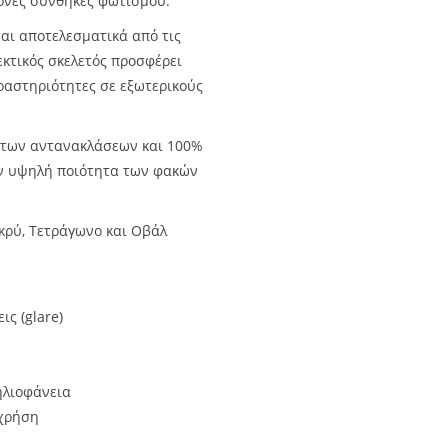
ονες συνθήκες φωτισμού.
ται αποτελεσματικά από τις
εκτικός σκελετός προσφέρει
δραστηριότητες σε εξωτερικούς
 των αντανακλάσεων και 100%
ην υψηλή ποιότητα των φακών
κρύ, Τετράγωνο και Οβάλ
ς (glare)
ηλιοφάνεια
 χρήση