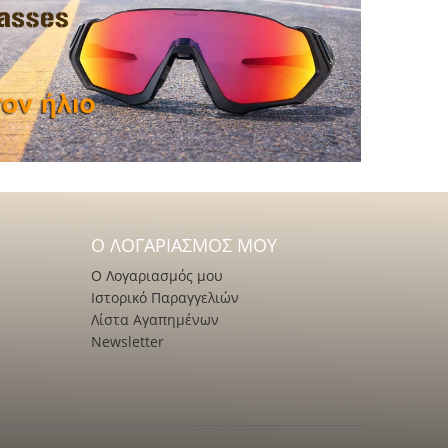
Ο ΛΟΓΑΡΙΑΣΜΌΣ ΜΟΥ
Ο Λογαριασμός μου
Ιστορικό Παραγγελιών
Λίστα Αγαπημένων
Newsletter