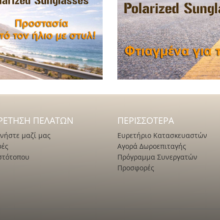
ΡΈΤΗΣΗ ΠΕΛΑΤΏΝ
ΠΕΡΙΣΣΌΤΕΡΑ
νήστε μαζί μας
Ευρετήριο Κατασκευαστών
φές
Αγορά Δωροεπιταγής
στότοπου
Πρόγραμμα Συνεργατών
Προσφορές