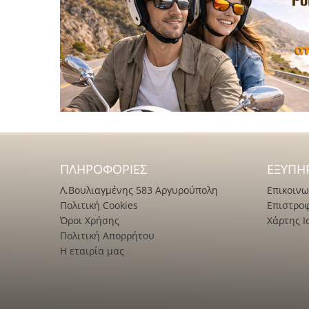
ΠΛΗΡΟΦΟΡΊΕΣ
ΕΞΥΠΗ
Λ.Βουλιαγμένης 583 Αργυρούπολη
Επικοινω
Πολιτική Cookies
Επιστρο
Όροι Χρήσης
Χάρτης Ι
Πολιτική Απορρήτου
Η εταιρία μας