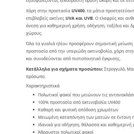
εξασφαλίζοντας ξεκούραστη όραση ακόμη και σε έντ
Χάρη στην προστασία
UV400
, τα μάτια προστατεύον
επιβλαβείς ακτίνες
UVA και UVB
. Ο ελαφρύς και ανθ
άνεση για καθημερινή χρήση, οδήγηση, ταξίδια και 
χώρους.
Όλα τα γυαλιά ηλίου προσφέρουν σημαντική μείωση
προστασία από την υπεριώδη ακτινοβολία, χάρη στ
και συνοδεύονται από πιστοποιητικό έγκρισης.
Κατάλληλα για σχήματα προσώπου:
Στρογγυλό, Μα
πρόσωπο.
Χαρακτηριστικά
Πολωτικοί φακοί που μειώνουν τις αντανακλάσει
100% προστασία από ακτινοβολία UV400
Καθαρή και φυσική απόδοση χρωμάτων
Μειωμένη καταπόνηση των ματιών σε έντονη 
Ιδανικά για οδήγηση, θάλασσα και καθημερινή
Άθραυστοι πολωτικοί φακοί