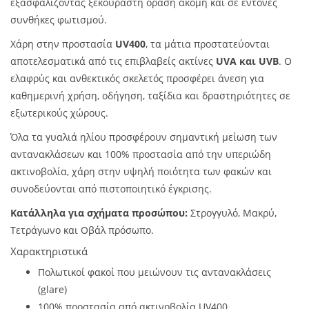
εξασφαλίζοντας ξεκούραστη όραση ακόμη και σε έντονες
συνθήκες φωτισμού.
Χάρη στην προστασία
UV400
, τα μάτια προστατεύονται
αποτελεσματικά από τις επιβλαβείς ακτίνες
UVA και UVB
. Ο
ελαφρύς και ανθεκτικός σκελετός προσφέρει άνεση για
καθημερινή χρήση, οδήγηση, ταξίδια και δραστηριότητες σε
εξωτερικούς χώρους.
Όλα τα γυαλιά ηλίου προσφέρουν σημαντική μείωση των
αντανακλάσεων και 100% προστασία από την υπεριώδη
ακτινοβολία, χάρη στην υψηλή ποιότητα των φακών και
συνοδεύονται από πιστοποιητικό έγκρισης.
Κατάλληλα για σχήματα προσώπου:
Στρογγυλό, Μακρύ,
Τετράγωνο και Οβάλ πρόσωπο.
Χαρακτηριστικά
Πολωτικοί φακοί που μειώνουν τις αντανακλάσεις
(glare)
100% προστασία από ακτινοβολία UV400