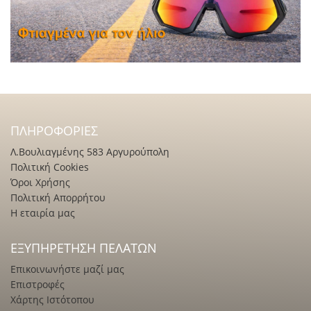
ΠΛΗΡΟΦΟΡΊΕΣ
Λ.Βουλιαγμένης 583 Αργυρούπολη
Πολιτική Cookies
Όροι Χρήσης
Πολιτική Απορρήτου
Η εταιρία μας
ΕΞΥΠΗΡΈΤΗΣΗ ΠΕΛΑΤΏΝ
Επικοινωνήστε μαζί μας
Επιστροφές
Χάρτης Ιστότοπου