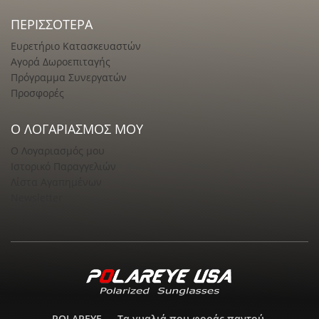
ΠΕΡΙΣΣΌΤΕΡΑ
Ευρετήριο Κατασκευαστών
Αγορά Δωροεπιταγής
Πρόγραμμα Συνεργατών
Προσφορές
Ο ΛΟΓΑΡΙΑΣΜΌΣ ΜΟΥ
Ο Λογαριασμός μου
Ιστορικό Παραγγελιών
Λίστα Αγαπημένων
Newsletter
POLAREYE — Τα γυαλιά που φοράς παντού.