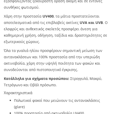
εξασφαλίζοντας ξεκούραστη όραση ακόμη και σε έντονες
συνθήκες φωτισμού.
Χάρη στην προστασία
UV400
, τα μάτια προστατεύονται
αποτελεσματικά από τις επιβλαβείς ακτίνες
UVA και UVB
. Ο
ελαφρύς και ανθεκτικός σκελετός προσφέρει άνεση για
καθημερινή χρήση, οδήγηση, ταξίδια και δραστηριότητες σε
εξωτερικούς χώρους.
Όλα τα γυαλιά ηλίου προσφέρουν σημαντική μείωση των
αντανακλάσεων και 100% προστασία από την υπεριώδη
ακτινοβολία, χάρη στην υψηλή ποιότητα των φακών και
συνοδεύονται από πιστοποιητικό έγκρισης.
Κατάλληλα για σχήματα προσώπου:
Στρογγυλό, Μακρύ,
Τετράγωνο και Οβάλ πρόσωπο.
Χαρακτηριστικά
Πολωτικοί φακοί που μειώνουν τις αντανακλάσεις
(glare)
100% προστασία από ακτινοβολία UV400