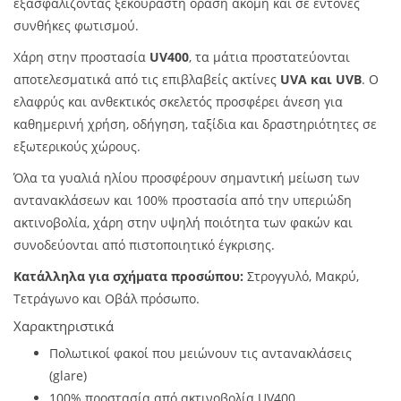
εξασφαλίζοντας ξεκούραστη όραση ακόμη και σε έντονες
συνθήκες φωτισμού.
Χάρη στην προστασία
UV400
, τα μάτια προστατεύονται
αποτελεσματικά από τις επιβλαβείς ακτίνες
UVA και UVB
. Ο
ελαφρύς και ανθεκτικός σκελετός προσφέρει άνεση για
καθημερινή χρήση, οδήγηση, ταξίδια και δραστηριότητες σε
εξωτερικούς χώρους.
Όλα τα γυαλιά ηλίου προσφέρουν σημαντική μείωση των
αντανακλάσεων και 100% προστασία από την υπεριώδη
ακτινοβολία, χάρη στην υψηλή ποιότητα των φακών και
συνοδεύονται από πιστοποιητικό έγκρισης.
Κατάλληλα για σχήματα προσώπου:
Στρογγυλό, Μακρύ,
Τετράγωνο και Οβάλ πρόσωπο.
Χαρακτηριστικά
Πολωτικοί φακοί που μειώνουν τις αντανακλάσεις
(glare)
100% προστασία από ακτινοβολία UV400