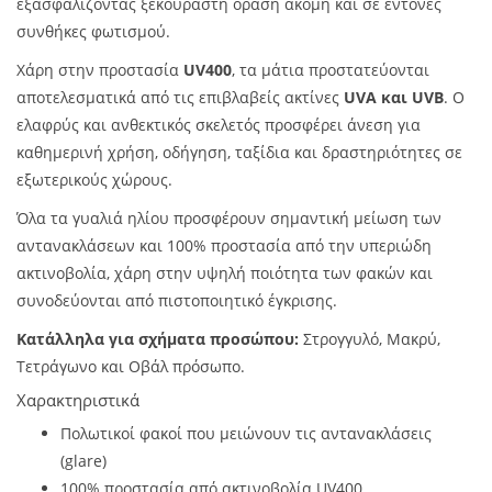
εξασφαλίζοντας ξεκούραστη όραση ακόμη και σε έντονες
συνθήκες φωτισμού.
Χάρη στην προστασία
UV400
, τα μάτια προστατεύονται
αποτελεσματικά από τις επιβλαβείς ακτίνες
UVA και UVB
. Ο
ελαφρύς και ανθεκτικός σκελετός προσφέρει άνεση για
καθημερινή χρήση, οδήγηση, ταξίδια και δραστηριότητες σε
εξωτερικούς χώρους.
Όλα τα γυαλιά ηλίου προσφέρουν σημαντική μείωση των
αντανακλάσεων και 100% προστασία από την υπεριώδη
ακτινοβολία, χάρη στην υψηλή ποιότητα των φακών και
συνοδεύονται από πιστοποιητικό έγκρισης.
Κατάλληλα για σχήματα προσώπου:
Στρογγυλό, Μακρύ,
Τετράγωνο και Οβάλ πρόσωπο.
Χαρακτηριστικά
Πολωτικοί φακοί που μειώνουν τις αντανακλάσεις
(glare)
100% προστασία από ακτινοβολία UV400