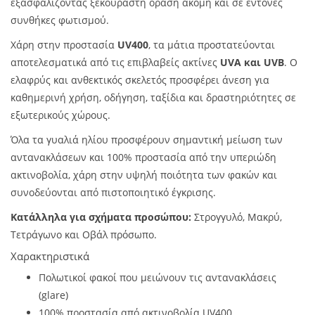
εξασφαλίζοντας ξεκούραστη όραση ακόμη και σε έντονες
συνθήκες φωτισμού.
Χάρη στην προστασία
UV400
, τα μάτια προστατεύονται
αποτελεσματικά από τις επιβλαβείς ακτίνες
UVA και UVB
. Ο
ελαφρύς και ανθεκτικός σκελετός προσφέρει άνεση για
καθημερινή χρήση, οδήγηση, ταξίδια και δραστηριότητες σε
εξωτερικούς χώρους.
Όλα τα γυαλιά ηλίου προσφέρουν σημαντική μείωση των
αντανακλάσεων και 100% προστασία από την υπεριώδη
ακτινοβολία, χάρη στην υψηλή ποιότητα των φακών και
συνοδεύονται από πιστοποιητικό έγκρισης.
Κατάλληλα για σχήματα προσώπου:
Στρογγυλό, Μακρύ,
Τετράγωνο και Οβάλ πρόσωπο.
Χαρακτηριστικά
Πολωτικοί φακοί που μειώνουν τις αντανακλάσεις
(glare)
100% προστασία από ακτινοβολία UV400