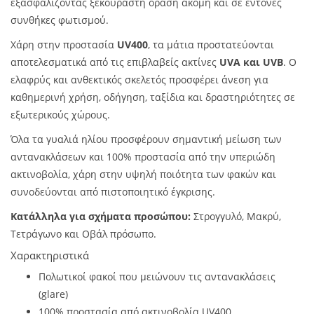
εξασφαλίζοντας ξεκούραστη όραση ακόμη και σε έντονες
συνθήκες φωτισμού.
Χάρη στην προστασία
UV400
, τα μάτια προστατεύονται
αποτελεσματικά από τις επιβλαβείς ακτίνες
UVA και UVB
. Ο
ελαφρύς και ανθεκτικός σκελετός προσφέρει άνεση για
καθημερινή χρήση, οδήγηση, ταξίδια και δραστηριότητες σε
εξωτερικούς χώρους.
Όλα τα γυαλιά ηλίου προσφέρουν σημαντική μείωση των
αντανακλάσεων και 100% προστασία από την υπεριώδη
ακτινοβολία, χάρη στην υψηλή ποιότητα των φακών και
συνοδεύονται από πιστοποιητικό έγκρισης.
Κατάλληλα για σχήματα προσώπου:
Στρογγυλό, Μακρύ,
Τετράγωνο και Οβάλ πρόσωπο.
Χαρακτηριστικά
Πολωτικοί φακοί που μειώνουν τις αντανακλάσεις
(glare)
100% προστασία από ακτινοβολία UV400