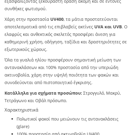
εξασφαλίζοντας ξεκούραστη όραση ακόμη και σε έντονες
συνθήκες φωτισμού.
Χάρη στην προστασία
UV400
, τα μάτια προστατεύονται
αποτελεσματικά από τις επιβλαβείς ακτίνες
UVA και UVB
. Ο
ελαφρύς και ανθεκτικός σκελετός προσφέρει άνεση για
καθημερινή χρήση, οδήγηση, ταξίδια και δραστηριότητες σε
εξωτερικούς χώρους.
Όλα τα γυαλιά ηλίου προσφέρουν σημαντική μείωση των
αντανακλάσεων και 100% προστασία από την υπεριώδη
ακτινοβολία, χάρη στην υψηλή ποιότητα των φακών και
συνοδεύονται από πιστοποιητικό έγκρισης.
Κατάλληλα για σχήματα προσώπου:
Στρογγυλό, Μακρύ,
Τετράγωνο και Οβάλ πρόσωπο.
Χαρακτηριστικά
Πολωτικοί φακοί που μειώνουν τις αντανακλάσεις
(glare)
100% προστασία από ακτινοβολία UV400