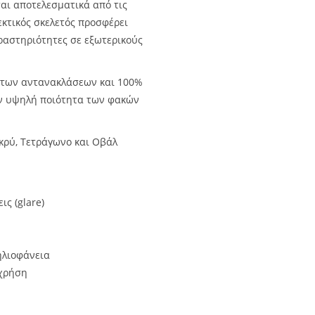
ται αποτελεσματικά από τις
εκτικός σκελετός προσφέρει
δραστηριότητες σε εξωτερικούς
 των αντανακλάσεων και 100%
ην υψηλή ποιότητα των φακών
κρύ, Τετράγωνο και Οβάλ
ς (glare)
ηλιοφάνεια
 χρήση