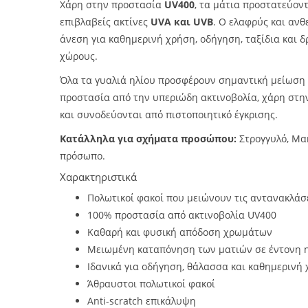
Χάρη στην προστασία
UV400
, τα μάτια προστατεύον
επιβλαβείς ακτίνες
UVA και UVB
. Ο ελαφρύς και ανθ
άνεση για καθημερινή χρήση, οδήγηση, ταξίδια και 
χώρους.
Όλα τα γυαλιά ηλίου προσφέρουν σημαντική μείωση
προστασία από την υπεριώδη ακτινοβολία, χάρη στ
και συνοδεύονται από πιστοποιητικό έγκρισης.
Κατάλληλα για σχήματα προσώπου:
Στρογγυλό, Μα
πρόσωπο.
Χαρακτηριστικά
Πολωτικοί φακοί που μειώνουν τις αντανακλάσει
100% προστασία από ακτινοβολία UV400
Καθαρή και φυσική απόδοση χρωμάτων
Μειωμένη καταπόνηση των ματιών σε έντονη 
Ιδανικά για οδήγηση, θάλασσα και καθημερινή
Άθραυστοι πολωτικοί φακοί
Anti-scratch επικάλυψη