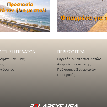
ΡΈΤΗΣΗ ΠΕΛΑΤΏΝ
ΠΕΡΙΣΣΌΤΕΡΑ
νήστε μαζί μας
Ευρετήριο Κατασκευαστών
φές
Αγορά Δωροεπιταγής
στότοπου
Πρόγραμμα Συνεργατών
Προσφορές