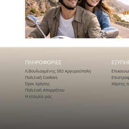
ΠΛΗΡΟΦΟΡΊΕΣ
ΕΞΥΠΗ
Λ.Βουλιαγμένης 583 Αργυρούπολη
Επικοινω
Πολιτική Cookies
Επιστρο
Όροι Χρήσης
Χάρτης Ι
Πολιτική Απορρήτου
Η εταιρία μας