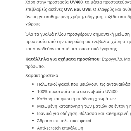
Χάρη στην προστασία
UV400
, τα μάτια προστατεύον
επιβλαβείς ακτίνες
UVA και UVB
. Ο ελαφρύς και ανθ
άνεση για καθημερινή χρήση, οδήγηση, ταξίδια και 
χώρους.
Όλα τα γυαλιά ηλίου προσφέρουν σημαντική μείωση
προστασία από την υπεριώδη ακτινοβολία, χάρη στ
και συνοδεύονται από πιστοποιητικό έγκρισης.
Κατάλληλα για σχήματα προσώπου:
Στρογγυλό, Μα
πρόσωπο.
Χαρακτηριστικά
Πολωτικοί φακοί που μειώνουν τις αντανακλάσει
100% προστασία από ακτινοβολία UV400
Καθαρή και φυσική απόδοση χρωμάτων
Μειωμένη καταπόνηση των ματιών σε έντονη 
Ιδανικά για οδήγηση, θάλασσα και καθημερινή
Άθραυστοι πολωτικοί φακοί
Anti-scratch επικάλυψη