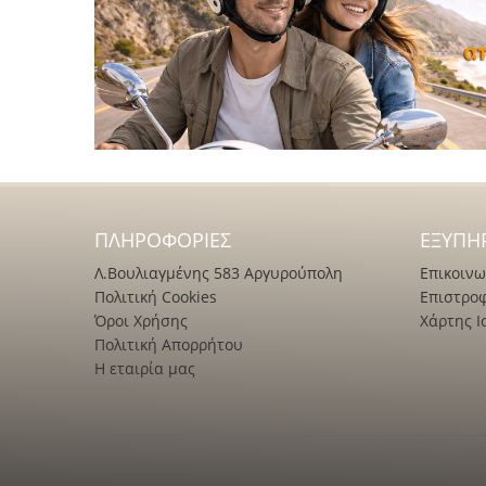
ΠΛΗΡΟΦΟΡΊΕΣ
ΕΞΥΠΗ
Λ.Βουλιαγμένης 583 Αργυρούπολη
Επικοινω
Πολιτική Cookies
Επιστρο
Όροι Χρήσης
Χάρτης Ι
Πολιτική Απορρήτου
Η εταιρία μας