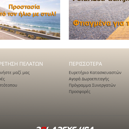
ΡΈΤΗΣΗ ΠΕΛΑΤΏΝ
ΠΕΡΙΣΣΌΤΕΡΑ
νήστε μαζί μας
Ευρετήριο Κατασκευαστών
φές
Αγορά Δωροεπιταγής
στότοπου
Πρόγραμμα Συνεργατών
Προσφορές