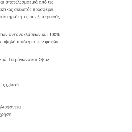
ται αποτελεσματικά από τις
εκτικός σκελετός προσφέρει
δραστηριότητες σε εξωτερικούς
 των αντανακλάσεων και 100%
ην υψηλή ποιότητα των φακών
κρύ, Τετράγωνο και Οβάλ
ς (glare)
ηλιοφάνεια
 χρήση