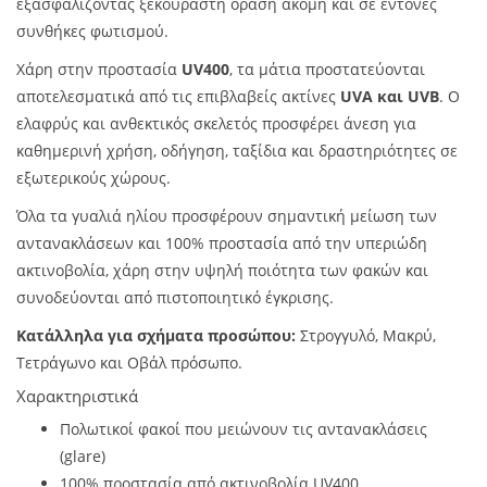
εξασφαλίζοντας ξεκούραστη όραση ακόμη και σε έντονες
συνθήκες φωτισμού.
Χάρη στην προστασία
UV400
, τα μάτια προστατεύονται
αποτελεσματικά από τις επιβλαβείς ακτίνες
UVA και UVB
. Ο
ελαφρύς και ανθεκτικός σκελετός προσφέρει άνεση για
καθημερινή χρήση, οδήγηση, ταξίδια και δραστηριότητες σε
εξωτερικούς χώρους.
Όλα τα γυαλιά ηλίου προσφέρουν σημαντική μείωση των
αντανακλάσεων και 100% προστασία από την υπεριώδη
ακτινοβολία, χάρη στην υψηλή ποιότητα των φακών και
συνοδεύονται από πιστοποιητικό έγκρισης.
Κατάλληλα για σχήματα προσώπου:
Στρογγυλό, Μακρύ,
Τετράγωνο και Οβάλ πρόσωπο.
Χαρακτηριστικά
Πολωτικοί φακοί που μειώνουν τις αντανακλάσεις
(glare)
100% προστασία από ακτινοβολία UV400