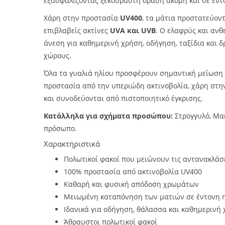
εξασφαλίζοντας ξεκούραστη όραση ακόμη και σε έντ
Χάρη στην προστασία
UV400
, τα μάτια προστατεύον
επιβλαβείς ακτίνες
UVA και UVB
. Ο ελαφρύς και ανθ
άνεση για καθημερινή χρήση, οδήγηση, ταξίδια και 
χώρους.
Όλα τα γυαλιά ηλίου προσφέρουν σημαντική μείωση
προστασία από την υπεριώδη ακτινοβολία, χάρη στ
και συνοδεύονται από πιστοποιητικό έγκρισης.
Κατάλληλα για σχήματα προσώπου:
Στρογγυλό, Μα
πρόσωπο.
Χαρακτηριστικά
Πολωτικοί φακοί που μειώνουν τις αντανακλάσει
100% προστασία από ακτινοβολία UV400
Καθαρή και φυσική απόδοση χρωμάτων
Μειωμένη καταπόνηση των ματιών σε έντονη 
Ιδανικά για οδήγηση, θάλασσα και καθημερινή
Άθραυστοι πολωτικοί φακοί