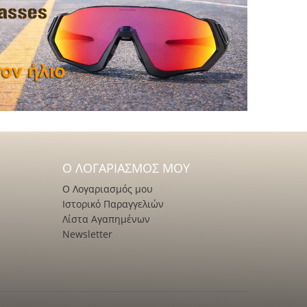
Ο ΛΟΓΑΡΙΑΣΜΌΣ ΜΟΥ
Ο Λογαριασμός μου
Ιστορικό Παραγγελιών
Λίστα Αγαπημένων
Newsletter