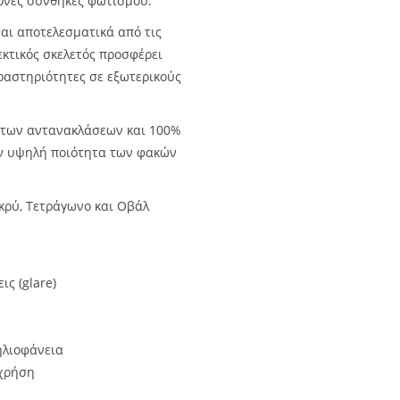
ονες συνθήκες φωτισμού.
ται αποτελεσματικά από τις
εκτικός σκελετός προσφέρει
δραστηριότητες σε εξωτερικούς
 των αντανακλάσεων και 100%
ην υψηλή ποιότητα των φακών
κρύ, Τετράγωνο και Οβάλ
ς (glare)
ηλιοφάνεια
 χρήση