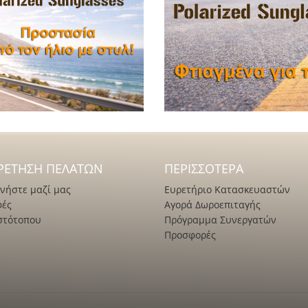
ΡΈΤΗΣΗ ΠΕΛΑΤΏΝ
ΠΕΡΙΣΣΌΤΕΡΑ
νήστε μαζί μας
Ευρετήριο Κατασκευαστών
φές
Αγορά Δωροεπιταγής
στότοπου
Πρόγραμμα Συνεργατών
Προσφορές