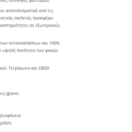
ονες συνθήκες φωτισμού.
ται αποτελεσματικά από τις
εκτικός σκελετός προσφέρει
δραστηριότητες σε εξωτερικούς
 των αντανακλάσεων και 100%
ην υψηλή ποιότητα των φακών
κρύ, Τετράγωνο και Οβάλ
ς (glare)
ηλιοφάνεια
 χρήση