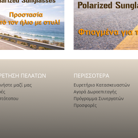
ΡΈΤΗΣΗ ΠΕΛΑΤΏΝ
ΠΕΡΙΣΣΌΤΕΡΑ
νήστε μαζί μας
Ευρετήριο Κατασκευαστών
φές
Αγορά Δωροεπιταγής
στότοπου
Πρόγραμμα Συνεργατών
Προσφορές