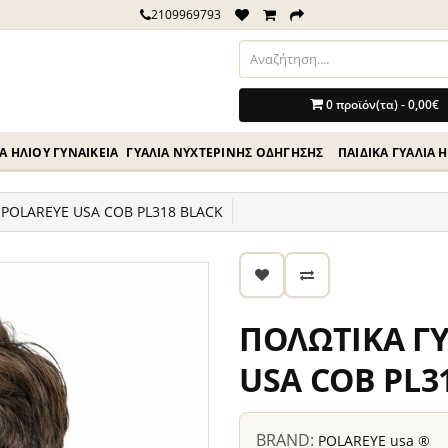
2109969793
0 προϊόν(τα) - 0,00€
Ά ΗΛΊΟΥ ΓΥΝΑΙΚΕΊΑ
ΓΥΑΛΙΆ ΝΥΧΤΕΡΙΝΉΣ ΟΔΗΓΗΣΗΣ
ΠΑΙΔΙΚΆ ΓΥΑΛΙΆ 
 POLAREYE USA COB PL318 BLACK
ΠΟΛΩΤΙΚΑ ΓΥ
USA COB PL3
BRAND:
POLAREYE usa ®