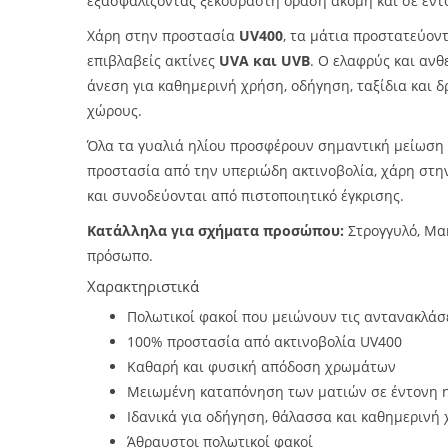
εξασφαλίζοντας ξεκούραστη όραση ακόμη και σε έντ
Χάρη στην προστασία
UV400
, τα μάτια προστατεύον
επιβλαβείς ακτίνες
UVA και UVB
. Ο ελαφρύς και ανθ
άνεση για καθημερινή χρήση, οδήγηση, ταξίδια και 
χώρους.
Όλα τα γυαλιά ηλίου προσφέρουν σημαντική μείωση
προστασία από την υπεριώδη ακτινοβολία, χάρη στ
και συνοδεύονται από πιστοποιητικό έγκρισης.
Κατάλληλα για σχήματα προσώπου:
Στρογγυλό, Μα
πρόσωπο.
Χαρακτηριστικά
Πολωτικοί φακοί που μειώνουν τις αντανακλάσει
100% προστασία από ακτινοβολία UV400
Καθαρή και φυσική απόδοση χρωμάτων
Μειωμένη καταπόνηση των ματιών σε έντονη 
Ιδανικά για οδήγηση, θάλασσα και καθημερινή
Άθραυστοι πολωτικοί φακοί