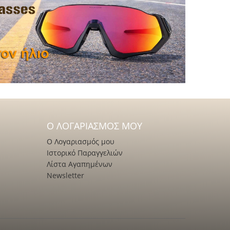
Ο ΛΟΓΑΡΙΑΣΜΌΣ ΜΟΥ
Ο Λογαριασμός μου
Ιστορικό Παραγγελιών
Λίστα Αγαπημένων
Newsletter