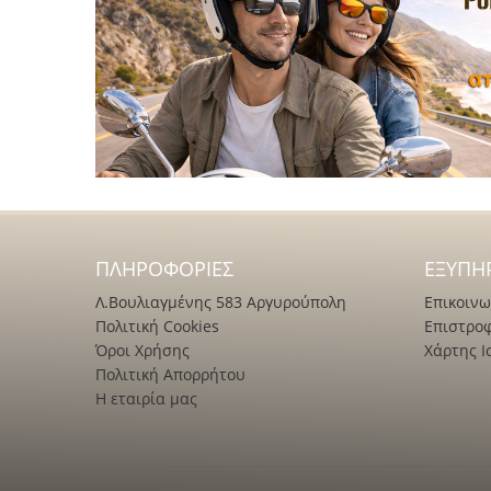
ΠΛΗΡΟΦΟΡΊΕΣ
ΕΞΥΠΗ
Λ.Βουλιαγμένης 583 Αργυρούπολη
Επικοινω
Πολιτική Cookies
Επιστρο
Όροι Χρήσης
Χάρτης Ι
Πολιτική Απορρήτου
Η εταιρία μας