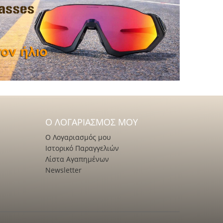
Ο ΛΟΓΑΡΙΑΣΜΌΣ ΜΟΥ
Ο Λογαριασμός μου
Ιστορικό Παραγγελιών
Λίστα Αγαπημένων
Newsletter