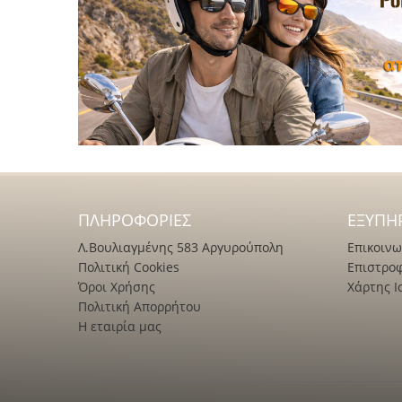
ΠΛΗΡΟΦΟΡΊΕΣ
ΕΞΥΠΗ
Λ.Βουλιαγμένης 583 Αργυρούπολη
Επικοινω
Πολιτική Cookies
Επιστρο
Όροι Χρήσης
Χάρτης Ι
Πολιτική Απορρήτου
Η εταιρία μας