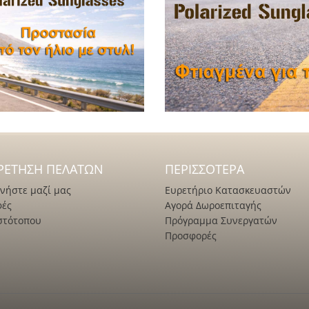
ΡΈΤΗΣΗ ΠΕΛΑΤΏΝ
ΠΕΡΙΣΣΌΤΕΡΑ
νήστε μαζί μας
Ευρετήριο Κατασκευαστών
φές
Αγορά Δωροεπιταγής
στότοπου
Πρόγραμμα Συνεργατών
Προσφορές