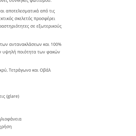
ονες συνθήκες φωτισμού.
ται αποτελεσματικά από τις
εκτικός σκελετός προσφέρει
δραστηριότητες σε εξωτερικούς
 των αντανακλάσεων και 100%
ην υψηλή ποιότητα των φακών
κρύ, Τετράγωνο και Οβάλ
ς (glare)
ηλιοφάνεια
 χρήση