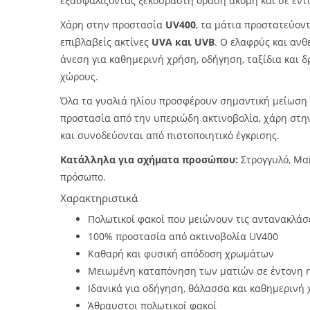
εξασφαλίζοντας ξεκούραστη όραση ακόμη και σε έντ
Χάρη στην προστασία
UV400
, τα μάτια προστατεύον
επιβλαβείς ακτίνες
UVA και UVB
. Ο ελαφρύς και ανθ
άνεση για καθημερινή χρήση, οδήγηση, ταξίδια και 
χώρους.
Όλα τα γυαλιά ηλίου προσφέρουν σημαντική μείωση
προστασία από την υπεριώδη ακτινοβολία, χάρη στ
και συνοδεύονται από πιστοποιητικό έγκρισης.
Κατάλληλα για σχήματα προσώπου:
Στρογγυλό, Μα
πρόσωπο.
Χαρακτηριστικά
Πολωτικοί φακοί που μειώνουν τις αντανακλάσει
100% προστασία από ακτινοβολία UV400
Καθαρή και φυσική απόδοση χρωμάτων
Μειωμένη καταπόνηση των ματιών σε έντονη 
Ιδανικά για οδήγηση, θάλασσα και καθημερινή
Άθραυστοι πολωτικοί φακοί