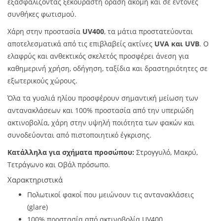
εξασφαλίζοντας ξεκούραστη όραση ακόμη και σε έντονες
συνθήκες φωτισμού.
Χάρη στην προστασία
UV400
, τα μάτια προστατεύονται
αποτελεσματικά από τις επιβλαβείς ακτίνες
UVA και UVB
. Ο
ελαφρύς και ανθεκτικός σκελετός προσφέρει άνεση για
καθημερινή χρήση, οδήγηση, ταξίδια και δραστηριότητες σε
εξωτερικούς χώρους.
Όλα τα γυαλιά ηλίου προσφέρουν σημαντική μείωση των
αντανακλάσεων και 100% προστασία από την υπεριώδη
ακτινοβολία, χάρη στην υψηλή ποιότητα των φακών και
συνοδεύονται από πιστοποιητικό έγκρισης.
Κατάλληλα για σχήματα προσώπου:
Στρογγυλό, Μακρύ,
Τετράγωνο και Οβάλ πρόσωπο.
Χαρακτηριστικά
Πολωτικοί φακοί που μειώνουν τις αντανακλάσεις
(glare)
100% προστασία από ακτινοβολία UV400