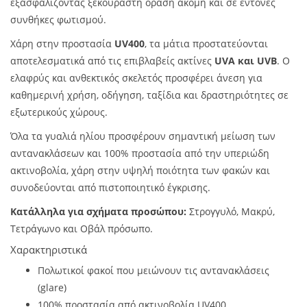
εξασφαλίζοντας ξεκούραστη όραση ακόμη και σε έντονες
συνθήκες φωτισμού.
Χάρη στην προστασία
UV400
, τα μάτια προστατεύονται
αποτελεσματικά από τις επιβλαβείς ακτίνες
UVA και UVB
. Ο
ελαφρύς και ανθεκτικός σκελετός προσφέρει άνεση για
καθημερινή χρήση, οδήγηση, ταξίδια και δραστηριότητες σε
εξωτερικούς χώρους.
Όλα τα γυαλιά ηλίου προσφέρουν σημαντική μείωση των
αντανακλάσεων και 100% προστασία από την υπεριώδη
ακτινοβολία, χάρη στην υψηλή ποιότητα των φακών και
συνοδεύονται από πιστοποιητικό έγκρισης.
Κατάλληλα για σχήματα προσώπου:
Στρογγυλό, Μακρύ,
Τετράγωνο και Οβάλ πρόσωπο.
Χαρακτηριστικά
Πολωτικοί φακοί που μειώνουν τις αντανακλάσεις
(glare)
100% προστασία από ακτινοβολία UV400