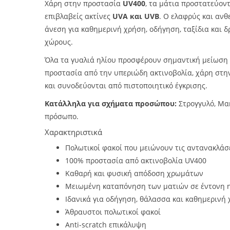
Χάρη στην προστασία
UV400
, τα μάτια προστατεύον
επιβλαβείς ακτίνες
UVA και UVB
. Ο ελαφρύς και ανθ
άνεση για καθημερινή χρήση, οδήγηση, ταξίδια και 
χώρους.
Όλα τα γυαλιά ηλίου προσφέρουν σημαντική μείωση
προστασία από την υπεριώδη ακτινοβολία, χάρη στ
και συνοδεύονται από πιστοποιητικό έγκρισης.
Κατάλληλα για σχήματα προσώπου:
Στρογγυλό, Μα
πρόσωπο.
Χαρακτηριστικά
Πολωτικοί φακοί που μειώνουν τις αντανακλάσει
100% προστασία από ακτινοβολία UV400
Καθαρή και φυσική απόδοση χρωμάτων
Μειωμένη καταπόνηση των ματιών σε έντονη 
Ιδανικά για οδήγηση, θάλασσα και καθημερινή
Άθραυστοι πολωτικοί φακοί
Anti-scratch επικάλυψη