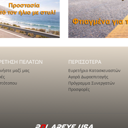
ΡΈΤΗΣΗ ΠΕΛΑΤΏΝ
ΠΕΡΙΣΣΌΤΕΡΑ
νήστε μαζί μας
Ευρετήριο Κατασκευαστών
φές
Αγορά Δωροεπιταγής
στότοπου
Πρόγραμμα Συνεργατών
Προσφορές