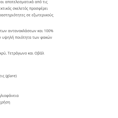
ται αποτελεσματικά από τις
εκτικός σκελετός προσφέρει
δραστηριότητες σε εξωτερικούς
 των αντανακλάσεων και 100%
ην υψηλή ποιότητα των φακών
κρύ, Τετράγωνο και Οβάλ
ς (glare)
ηλιοφάνεια
 χρήση