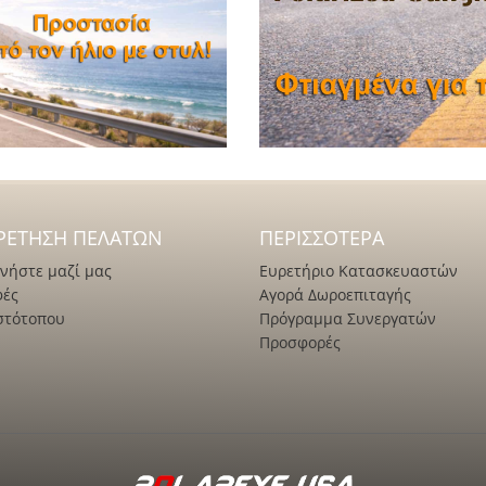
ΡΈΤΗΣΗ ΠΕΛΑΤΏΝ
ΠΕΡΙΣΣΌΤΕΡΑ
νήστε μαζί μας
Ευρετήριο Κατασκευαστών
φές
Αγορά Δωροεπιταγής
στότοπου
Πρόγραμμα Συνεργατών
Προσφορές