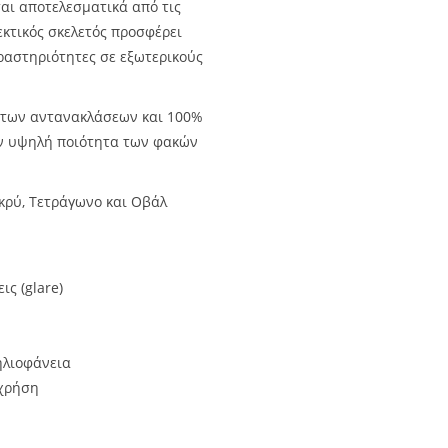
ται αποτελεσματικά από τις
εκτικός σκελετός προσφέρει
δραστηριότητες σε εξωτερικούς
 των αντανακλάσεων και 100%
ην υψηλή ποιότητα των φακών
κρύ, Τετράγωνο και Οβάλ
ς (glare)
ηλιοφάνεια
 χρήση