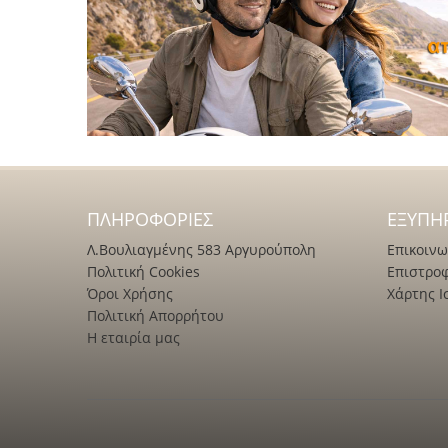
ΠΛΗΡΟΦΟΡΊΕΣ
ΕΞΥΠΗ
Λ.Βουλιαγμένης 583 Αργυρούπολη
Επικοινω
Πολιτική Cookies
Επιστρο
Όροι Χρήσης
Χάρτης Ι
Πολιτική Απορρήτου
Η εταιρία μας