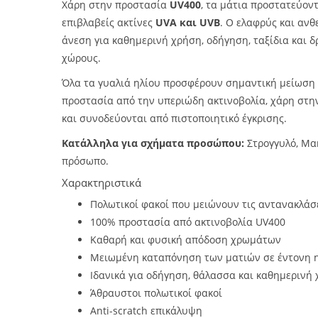
Χάρη στην προστασία
UV400
, τα μάτια προστατεύον
επιβλαβείς ακτίνες
UVA και UVB
. Ο ελαφρύς και ανθ
άνεση για καθημερινή χρήση, οδήγηση, ταξίδια και 
χώρους.
Όλα τα γυαλιά ηλίου προσφέρουν σημαντική μείωση
προστασία από την υπεριώδη ακτινοβολία, χάρη στ
και συνοδεύονται από πιστοποιητικό έγκρισης.
Κατάλληλα για σχήματα προσώπου:
Στρογγυλό, Μα
πρόσωπο.
Χαρακτηριστικά
Πολωτικοί φακοί που μειώνουν τις αντανακλάσει
100% προστασία από ακτινοβολία UV400
Καθαρή και φυσική απόδοση χρωμάτων
Μειωμένη καταπόνηση των ματιών σε έντονη 
Ιδανικά για οδήγηση, θάλασσα και καθημερινή
Άθραυστοι πολωτικοί φακοί
Anti-scratch επικάλυψη