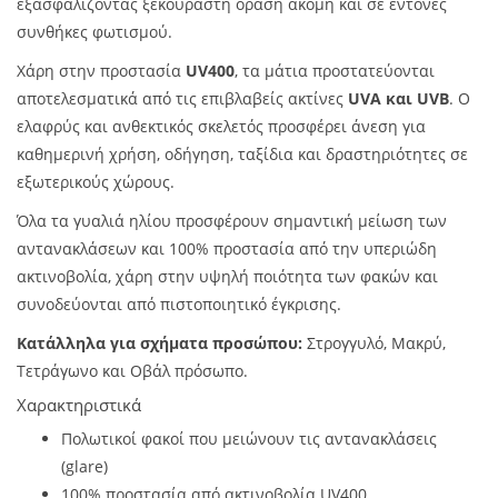
εξασφαλίζοντας ξεκούραστη όραση ακόμη και σε έντονες
συνθήκες φωτισμού.
Χάρη στην προστασία
UV400
, τα μάτια προστατεύονται
αποτελεσματικά από τις επιβλαβείς ακτίνες
UVA και UVB
. Ο
ελαφρύς και ανθεκτικός σκελετός προσφέρει άνεση για
καθημερινή χρήση, οδήγηση, ταξίδια και δραστηριότητες σε
εξωτερικούς χώρους.
Όλα τα γυαλιά ηλίου προσφέρουν σημαντική μείωση των
αντανακλάσεων και 100% προστασία από την υπεριώδη
ακτινοβολία, χάρη στην υψηλή ποιότητα των φακών και
συνοδεύονται από πιστοποιητικό έγκρισης.
Κατάλληλα για σχήματα προσώπου:
Στρογγυλό, Μακρύ,
Τετράγωνο και Οβάλ πρόσωπο.
Χαρακτηριστικά
Πολωτικοί φακοί που μειώνουν τις αντανακλάσεις
(glare)
100% προστασία από ακτινοβολία UV400