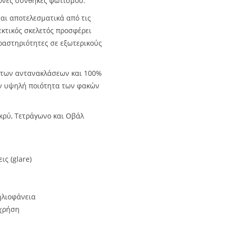
ονες συνθήκες φωτισμού.
ται αποτελεσματικά από τις
εκτικός σκελετός προσφέρει
δραστηριότητες σε εξωτερικούς
 των αντανακλάσεων και 100%
ην υψηλή ποιότητα των φακών
κρύ, Τετράγωνο και Οβάλ
ς (glare)
ηλιοφάνεια
 χρήση