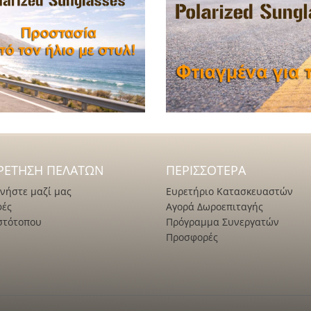
ΡΈΤΗΣΗ ΠΕΛΑΤΏΝ
ΠΕΡΙΣΣΌΤΕΡΑ
νήστε μαζί μας
Ευρετήριο Κατασκευαστών
φές
Αγορά Δωροεπιταγής
στότοπου
Πρόγραμμα Συνεργατών
Προσφορές