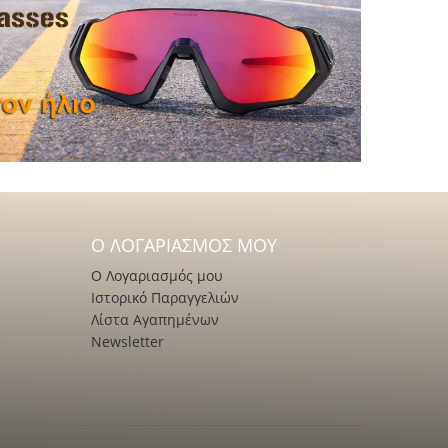
Ο ΛΟΓΑΡΙΑΣΜΌΣ ΜΟΥ
Ο Λογαριασμός μου
Ιστορικό Παραγγελιών
Λίστα Αγαπημένων
Newsletter