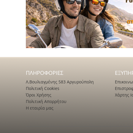
ΠΛΗΡΟΦΟΡΊΕΣ
ΕΞΥΠΗ
Λ.Βουλιαγμένης 583 Αργυρούπολη
Επικοινω
Πολιτική Cookies
Επιστρο
Όροι Χρήσης
Χάρτης Ι
Πολιτική Απορρήτου
Η εταιρία μας