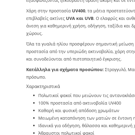
εξασφαλίζοντας ξεκούραστη όραση ακόμη και σε έντ
Χάρη στην προστασία
UV400
, τα μάτια προστατεύον
επιβλαβείς ακτίνες
UVA και UVB
. Ο ελαφρύς και ανθ
άνεση για καθημερινή χρήση, οδήγηση, ταξίδια και 
χώρους.
Όλα τα γυαλιά ηλίου προσφέρουν σημαντική μείωση
προστασία από την υπεριώδη ακτινοβολία, χάρη στ
και συνοδεύονται από πιστοποιητικό έγκρισης.
Κατάλληλα για σχήματα προσώπου:
Στρογγυλό, Μα
πρόσωπο.
Χαρακτηριστικά
Πολωτικοί φακοί που μειώνουν τις αντανακλάσει
100% προστασία από ακτινοβολία UV400
Καθαρή και φυσική απόδοση χρωμάτων
Μειωμένη καταπόνηση των ματιών σε έντονη 
Ιδανικά για οδήγηση, θάλασσα και καθημερινή
Άθραυστοι πολωτικοί φακοί