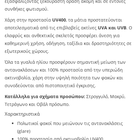
εξασφαλίζοντας ξεκούραστη όραση ακόμη και σε έντονες
συνθήκες φωτισμού.
Χάρη στην προστασία
UV400
, τα μάτια προστατεύονται
αποτελεσματικά από τις επιβλαβείς ακτίνες
UVA και UVB
. Ο
ελαφρύς και ανθεκτικός σκελετός προσφέρει άνεση για
καθημερινή χρήση, οδήγηση, ταξίδια και δραστηριότητες σε
εξωτερικούς χώρους.
Όλα τα γυαλιά ηλίου προσφέρουν σημαντική μείωση των
αντανακλάσεων και 100% προστασία από την υπεριώδη
ακτινοβολία, χάρη στην υψηλή ποιότητα των φακών και
συνοδεύονται από πιστοποιητικό έγκρισης.
Κατάλληλα για σχήματα προσώπου:
Στρογγυλό, Μακρύ,
Τετράγωνο και Οβάλ πρόσωπο.
Χαρακτηριστικά
Πολωτικοί φακοί που μειώνουν τις αντανακλάσεις
(glare)
100% προστασία από ακτινοβολία UV400