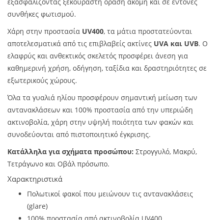
εξασφαλίζοντας ξεκούραστη όραση ακόμη και σε έντονες
συνθήκες φωτισμού.
Χάρη στην προστασία
UV400
, τα μάτια προστατεύονται
αποτελεσματικά από τις επιβλαβείς ακτίνες
UVA και UVB
. Ο
ελαφρύς και ανθεκτικός σκελετός προσφέρει άνεση για
καθημερινή χρήση, οδήγηση, ταξίδια και δραστηριότητες σε
εξωτερικούς χώρους.
Όλα τα γυαλιά ηλίου προσφέρουν σημαντική μείωση των
αντανακλάσεων και 100% προστασία από την υπεριώδη
ακτινοβολία, χάρη στην υψηλή ποιότητα των φακών και
συνοδεύονται από πιστοποιητικό έγκρισης.
Κατάλληλα για σχήματα προσώπου:
Στρογγυλό, Μακρύ,
Τετράγωνο και Οβάλ πρόσωπο.
Χαρακτηριστικά
Πολωτικοί φακοί που μειώνουν τις αντανακλάσεις
(glare)
100% προστασία από ακτινοβολία UV400