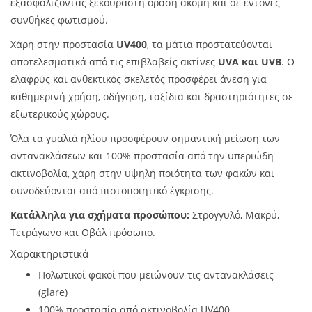
εξασφαλίζοντας ξεκούραστη όραση ακόμη και σε έντονες
συνθήκες φωτισμού.
Χάρη στην προστασία
UV400
, τα μάτια προστατεύονται
αποτελεσματικά από τις επιβλαβείς ακτίνες
UVA και UVB
. Ο
ελαφρύς και ανθεκτικός σκελετός προσφέρει άνεση για
καθημερινή χρήση, οδήγηση, ταξίδια και δραστηριότητες σε
εξωτερικούς χώρους.
Όλα τα γυαλιά ηλίου προσφέρουν σημαντική μείωση των
αντανακλάσεων και 100% προστασία από την υπεριώδη
ακτινοβολία, χάρη στην υψηλή ποιότητα των φακών και
συνοδεύονται από πιστοποιητικό έγκρισης.
Κατάλληλα για σχήματα προσώπου:
Στρογγυλό, Μακρύ,
Τετράγωνο και Οβάλ πρόσωπο.
Χαρακτηριστικά
Πολωτικοί φακοί που μειώνουν τις αντανακλάσεις
(glare)
100% προστασία από ακτινοβολία UV400