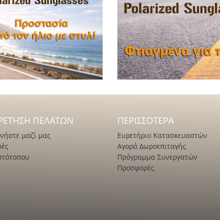
ΡΈΤΗΣΗ ΠΕΛΑΤΏΝ
ΠΕΡΙΣΣΌΤΕΡΑ
νήστε μαζί μας
Ευρετήριο Κατασκευαστών
φές
Αγορά Δωροεπιταγής
στότοπου
Πρόγραμμα Συνεργατών
Προσφορές