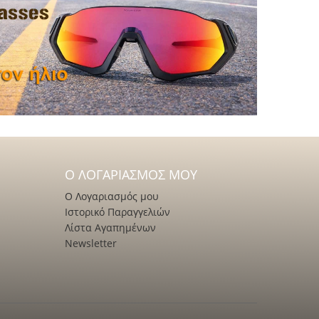
Ο ΛΟΓΑΡΙΑΣΜΌΣ ΜΟΥ
Ο Λογαριασμός μου
Ιστορικό Παραγγελιών
Λίστα Αγαπημένων
Newsletter