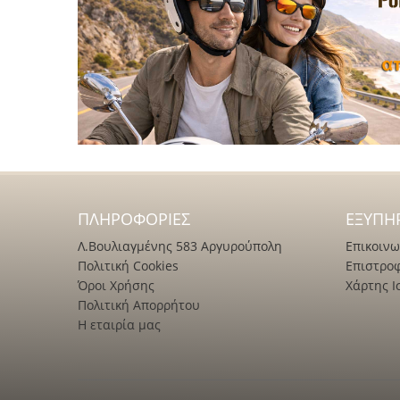
ΠΛΗΡΟΦΟΡΊΕΣ
ΕΞΥΠΗ
Λ.Βουλιαγμένης 583 Αργυρούπολη
Επικοινω
Πολιτική Cookies
Επιστρο
Όροι Χρήσης
Χάρτης Ι
Πολιτική Απορρήτου
Η εταιρία μας