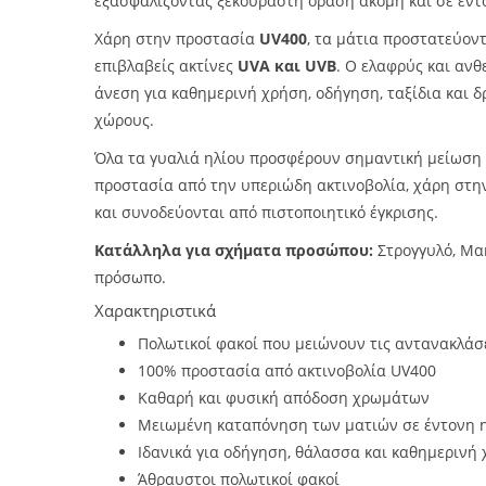
εξασφαλίζοντας ξεκούραστη όραση ακόμη και σε έντ
Χάρη στην προστασία
UV400
, τα μάτια προστατεύον
επιβλαβείς ακτίνες
UVA και UVB
. Ο ελαφρύς και ανθ
άνεση για καθημερινή χρήση, οδήγηση, ταξίδια και 
χώρους.
Όλα τα γυαλιά ηλίου προσφέρουν σημαντική μείωση
προστασία από την υπεριώδη ακτινοβολία, χάρη στ
και συνοδεύονται από πιστοποιητικό έγκρισης.
Κατάλληλα για σχήματα προσώπου:
Στρογγυλό, Μα
πρόσωπο.
Χαρακτηριστικά
Πολωτικοί φακοί που μειώνουν τις αντανακλάσει
100% προστασία από ακτινοβολία UV400
Καθαρή και φυσική απόδοση χρωμάτων
Μειωμένη καταπόνηση των ματιών σε έντονη 
Ιδανικά για οδήγηση, θάλασσα και καθημερινή
Άθραυστοι πολωτικοί φακοί