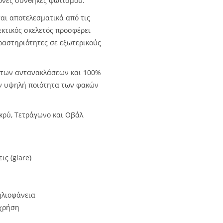
ονες συνθήκες φωτισμού.
ται αποτελεσματικά από τις
εκτικός σκελετός προσφέρει
δραστηριότητες σε εξωτερικούς
 των αντανακλάσεων και 100%
ην υψηλή ποιότητα των φακών
κρύ, Τετράγωνο και Οβάλ
ς (glare)
ηλιοφάνεια
 χρήση