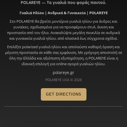
POLAREYE — Τα γυαλιά που φοράς παντού.
Γυαλιά Ηλίου | Ανδρικά & Γυναικεία | POLAREYE
Στο POLAREYE θα βρείτε μοντέρνα γυαλιά ηλίου για άνδρες και
γυναίκες, σχεδιασμένα για να προσφέρουν στυλ, άνεση και
προστασία από τον ήλιο. Ανακαλύψτε μεγάλη ποικιλία σε ανδρικά
και γυναικεία γυαλιά ηλίου, από κλασικά έως σύγχρονα σχέδια.
Επιλέξτε polarized γυαλιά ηλίου και απολαύστε καθαρή όραση και
μέγιστη προστασία σε κάθε σας εμφάνιση. Με γρήγορη αποστολή σε
όλη την Ελλάδα και αξιόπιστη εξυπηρέτηση, η POLAREYE είναι η
ιδανική επιλογή για online αγορά γυαλιών ηλίου.
polareye.gr
POLAREYE USA © 2026
GET DIRECTIONS