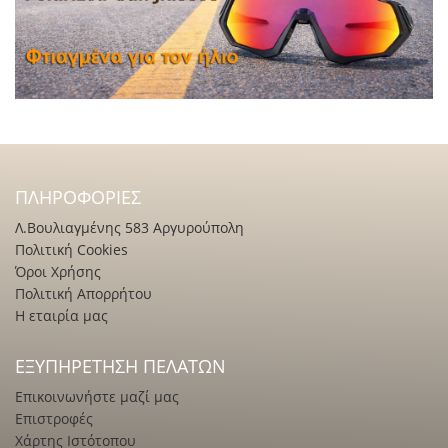
ΠΛΗΡΟΦΟΡΊΕΣ
Λ.Βουλιαγμένης 583 Αργυρούπολη
Πολιτική Cookies
Όροι Χρήσης
Πολιτική Απορρήτου
Η εταιρία μας
ΕΞΥΠΗΡΈΤΗΣΗ ΠΕΛΑΤΏΝ
Επικοινωνήστε μαζί μας
Επιστροφές
Χάρτης Ιστότοπου