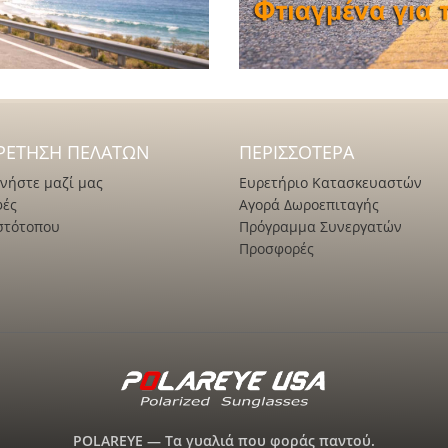
ΡΈΤΗΣΗ ΠΕΛΑΤΏΝ
ΠΕΡΙΣΣΌΤΕΡΑ
νήστε μαζί μας
Ευρετήριο Κατασκευαστών
φές
Αγορά Δωροεπιταγής
στότοπου
Πρόγραμμα Συνεργατών
Προσφορές
POLAREYE — Τα γυαλιά που φοράς παντού.