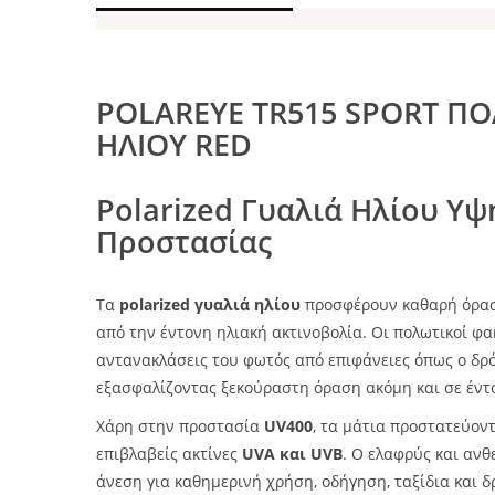
POLAREYE TR515 SPORT ΠΟ
ΗΛΙΟΥ RED
Polarized Γυαλιά Ηλίου Υψ
Προστασίας
Τα
polarized γυαλιά ηλίου
προσφέρουν καθαρή όρασ
από την έντονη ηλιακή ακτινοβολία. Οι πολωτικοί φα
αντανακλάσεις του φωτός από επιφάνειες όπως ο δρόμο
εξασφαλίζοντας ξεκούραστη όραση ακόμη και σε έντ
Χάρη στην προστασία
UV400
, τα μάτια προστατεύον
επιβλαβείς ακτίνες
UVA και UVB
. Ο ελαφρύς και ανθ
άνεση για καθημερινή χρήση, οδήγηση, ταξίδια και 