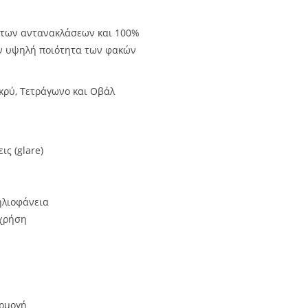
 των αντανακλάσεων και 100%
ην υψηλή ποιότητα των φακών
κρύ, Τετράγωνο και Οβάλ
ς (glare)
ηλιοφάνεια
 χρήση
αρμογή