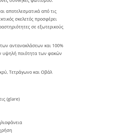
ονες συνθήκες φωτισμού.
ται αποτελεσματικά από τις
εκτικός σκελετός προσφέρει
δραστηριότητες σε εξωτερικούς
 των αντανακλάσεων και 100%
ην υψηλή ποιότητα των φακών
κρύ, Τετράγωνο και Οβάλ
ς (glare)
ηλιοφάνεια
 χρήση