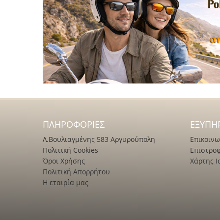
ΠΛΗΡΟΦΟΡΊΕΣ
ΕΞΥΠΗ
Λ.Βουλιαγμένης 583 Αργυρούπολη
Επικοινω
Πολιτική Cookies
Επιστρο
Όροι Χρήσης
Χάρτης Ι
Πολιτική Απορρήτου
Η εταιρία μας