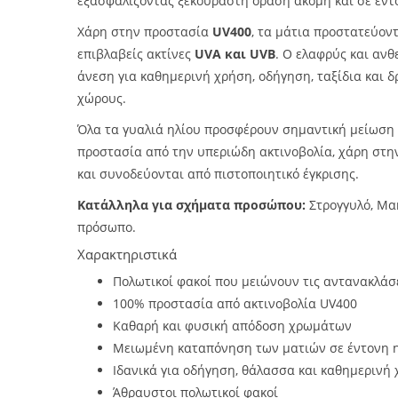
εξασφαλίζοντας ξεκούραστη όραση ακόμη και σε έντ
Χάρη στην προστασία
UV400
, τα μάτια προστατεύον
επιβλαβείς ακτίνες
UVA και UVB
. Ο ελαφρύς και ανθ
άνεση για καθημερινή χρήση, οδήγηση, ταξίδια και 
χώρους.
Όλα τα γυαλιά ηλίου προσφέρουν σημαντική μείωση
προστασία από την υπεριώδη ακτινοβολία, χάρη στ
και συνοδεύονται από πιστοποιητικό έγκρισης.
Κατάλληλα για σχήματα προσώπου:
Στρογγυλό, Μα
πρόσωπο.
Χαρακτηριστικά
Πολωτικοί φακοί που μειώνουν τις αντανακλάσει
100% προστασία από ακτινοβολία UV400
Καθαρή και φυσική απόδοση χρωμάτων
Μειωμένη καταπόνηση των ματιών σε έντονη 
Ιδανικά για οδήγηση, θάλασσα και καθημερινή
Άθραυστοι πολωτικοί φακοί